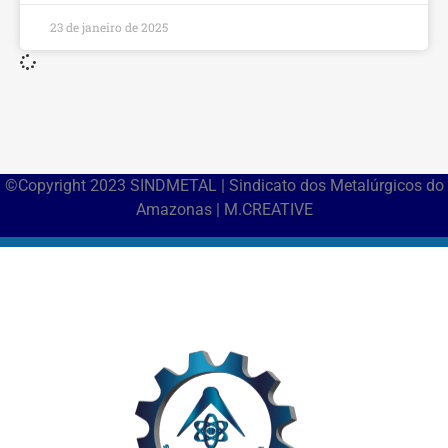
23 de janeiro de 2025
©Copyright 2023 SINDMETAL | Sindicato dos Metalúrgicos do
Amazonas | M.CREATIVE