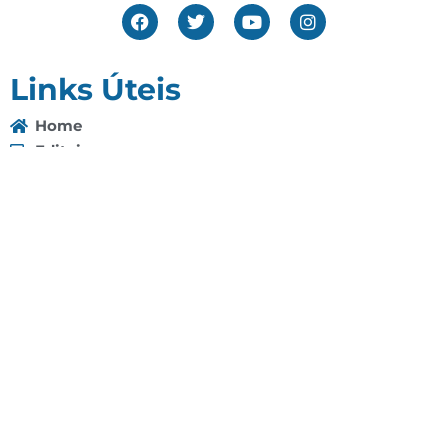
Links Úteis
Home
Editais
Notícias
Galeria
Denuncie Aqui
O Sindicato
Clube
Contato
(92) 3307-4443
(92) 3307-4336