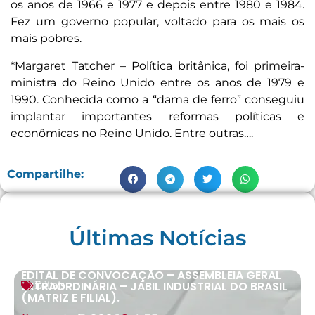
os anos de 1966 e 1977 e depois entre 1980 e 1984.
Fez um governo popular, voltado para os mais os
mais pobres.
*Margaret Tatcher – Política britânica, foi primeira-
ministra do Reino Unido entre os anos de 1979 e
1990. Conhecida como a “dama de ferro” conseguiu
implantar importantes reformas políticas e
econômicas no Reino Unido. Entre outras….
Compartilhe:
Últimas Notícias
EDITAL DE CONVOCAÇÃO – ASSEMBLEIA GERAL
EXTRAORDINÁRIA – JABIL INDUSTRIAL DO BRASIL
Editais
(MATRIZ E FILIAL).