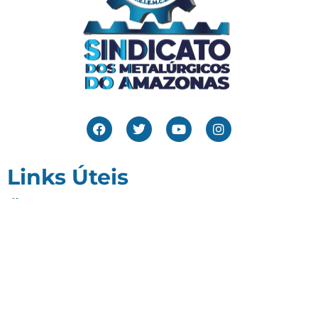
Links Úteis
Home
Editais
Notícias
Galeria
Denuncie Aqui
O Sindicato
Clube