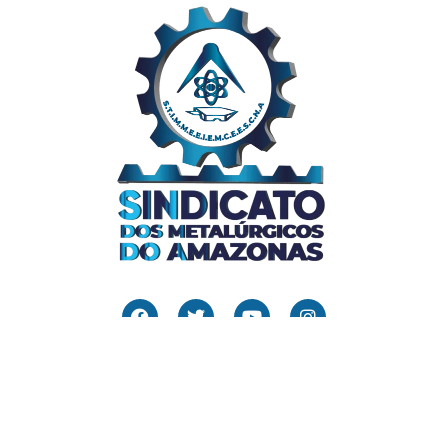
Links Úteis
Home
Editais