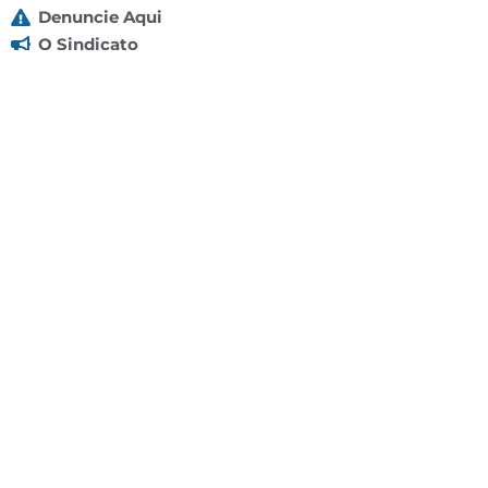
Denuncie Aqui
O Sindicato
Clube
Contato
(92) 3307-4443
(92) 3307-4336
Endereço: Av. Duque de Caxias, 958 - Praça 14 de
Janeiro, Manaus - AM, 69020-141
Localização