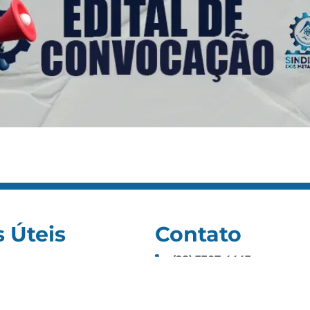
s Úteis
Contato
(92) 3307-4443
s
(92) 3307-4336
as