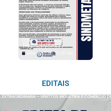
COMUNICADO AOS
TRABALHADORES
julho 16, 2026
11:37 am
EDITAIS
 EXTRAORDINÁRIA – VENTTOS INDÚSTRIA E COMÉRCIO D