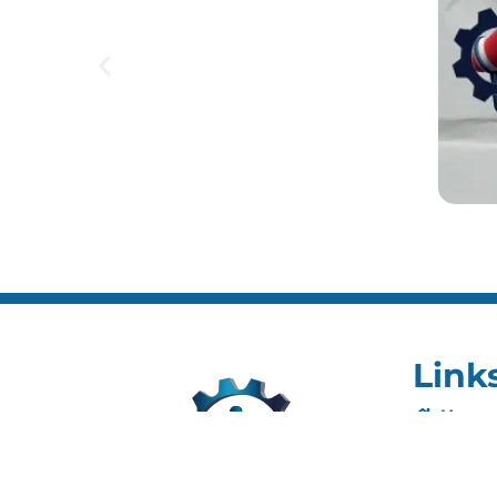
Link
Home
Editai
Notíci