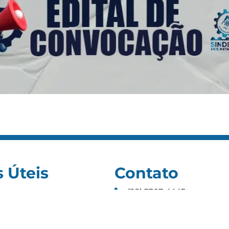
s Úteis
Contato
(92) 3307-4443
s
(92) 3307-4336
as