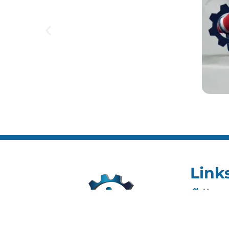
Link
Home
Editai
Notíci