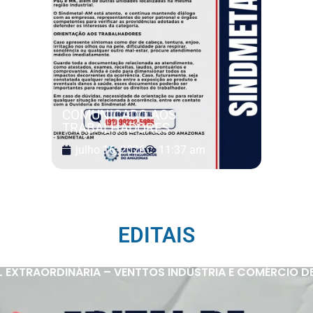
COMUNICADO AOS
TRABALHADORES
julho 16, 2026
11:37 am
EDITAIS
 EXTRAORDINÁRIA – VENTTOS INDÚSTRIA E COMÉRCIO D