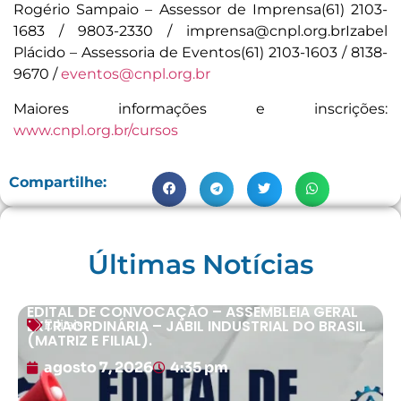
Rogério Sampaio – Assessor de Imprensa(61) 2103-
1683 / 9803-2330 / imprensa@cnpl.org.brIzabel
Plácido – Assessoria de Eventos(61) 2103-1603 / 8138-
9670 /
eventos@cnpl.org.br
Maiores informações e inscrições:
www.cnpl.org.br/cursos
Compartilhe:
Últimas Notícias
EDITAL DE CONVOCAÇÃO – ASSEMBLEIA GERAL
EXTRAORDINÁRIA – JABIL INDUSTRIAL DO BRASIL
Editais
(MATRIZ E FILIAL).
agosto 7, 2026
4:35 pm