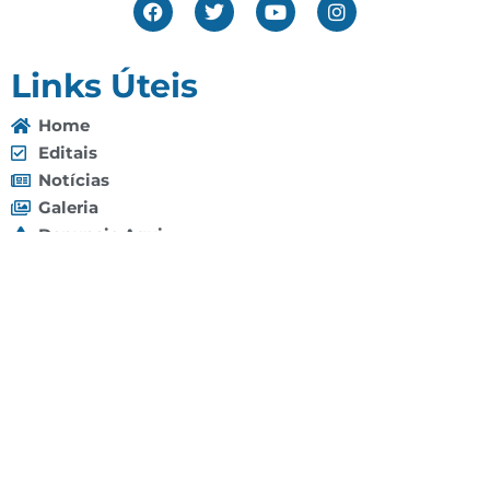
Links Úteis
Home
Editais
Notícias
Galeria
Denuncie Aqui
O Sindicato
Clube
Contato
(92) 3307-4443
(92) 3307-4336