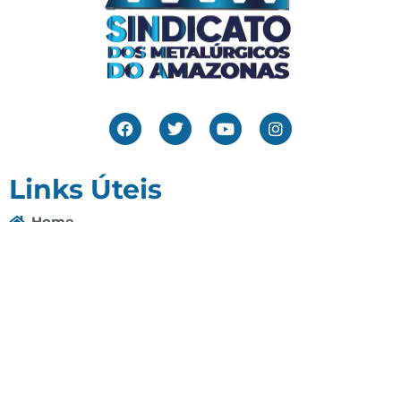
Links Úteis
Home
Editais
Notícias
Galeria
Denuncie Aqui
O Sindicato
Clube