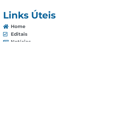
Links Úteis
Home
Editais
Notícias
Galeria
Denuncie Aqui
O Sindicato
Clube
Contato
(92) 3307-4443
(92) 3307-4336
Endereço: Av. Duque de Caxias, 958 - Praça 14 de
Janeiro, Manaus - AM, 69020-141