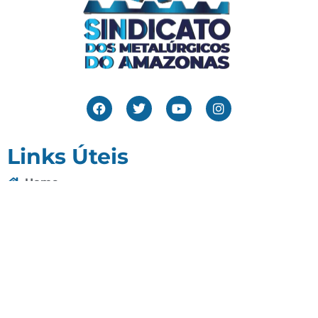
Links Úteis
Home
Editais
Notícias
Galeria
Denuncie Aqui
O Sindicato
Clube