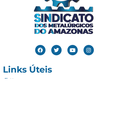
Links Úteis
Home
Editais
Notícias
Galeria
Denuncie Aqui
O Sindicato
Clube