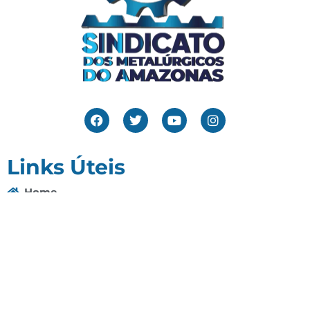
Links Úteis
Home
Editais
Notícias
Galeria
Denuncie Aqui
O Sindicato
Clube