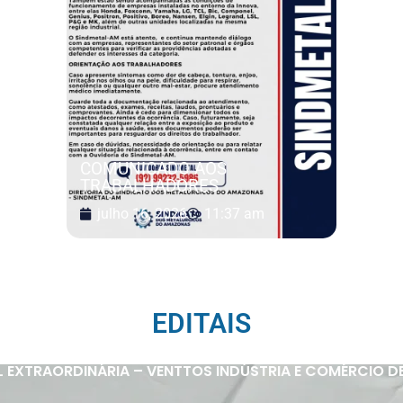
COMUNICADO AOS
TRABALHADORES
julho 16, 2026
11:37 am
EDITAIS
 EXTRAORDINÁRIA – VENTTOS INDÚSTRIA E COMÉRCIO D