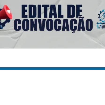
s Úteis
Contato
(92) 3307-4443
s
(92) 3307-4336
as