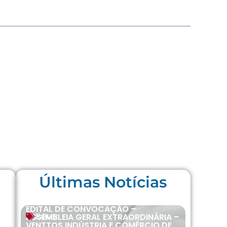
Últimas Notícias
EDITAL DE CONVOCAÇÃO –
ASSEMBLEIA GERAL EXTRAORDINÁRIA –
Editais
VENTTOS INDÚSTRIA E COMÉRCIO DE