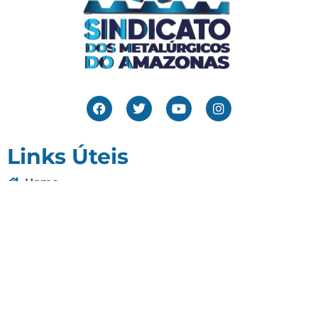
Links Úteis
Home
Editais
Notícias
Galeria
Denuncie Aqui
O Sindicato
Clube