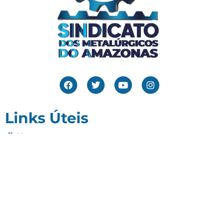
Links Úteis
Home
Editais
Notícias
Galeria
Denuncie Aqui
O Sindicato
Clube