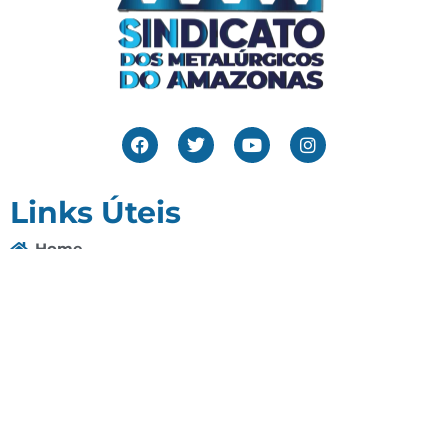
Links Úteis
Home
Editais
Notícias
Galeria
Denuncie Aqui
O Sindicato
Clube