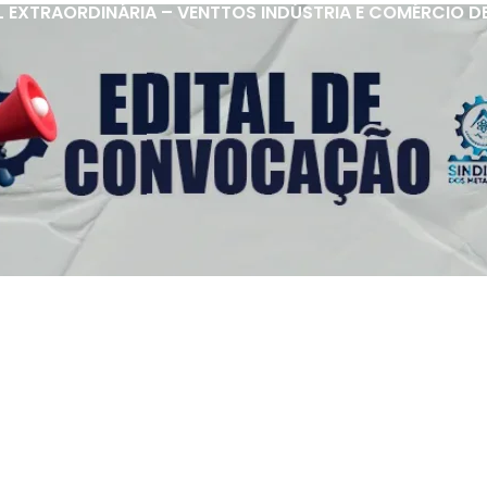
 EXTRAORDINÁRIA – VENTTOS INDÚSTRIA E COMÉRCIO D
s Úteis
Contato
(92) 3307-4443