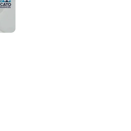
Localização
axias,