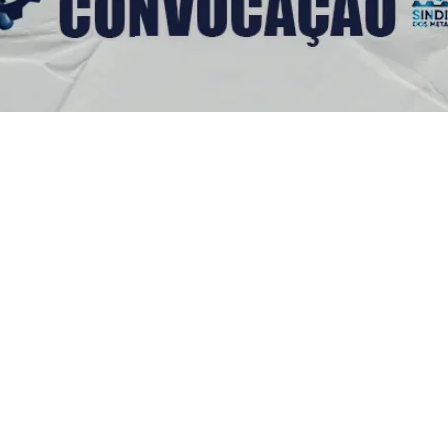
s Úteis
Contato
(92) 3307-4443
s
(92) 3307-4336
as
a
Endereço: Av. Duque de C
cie Aqui
958 - Praça 14 de Janeiro,
icato
Manaus - AM, 69020-141