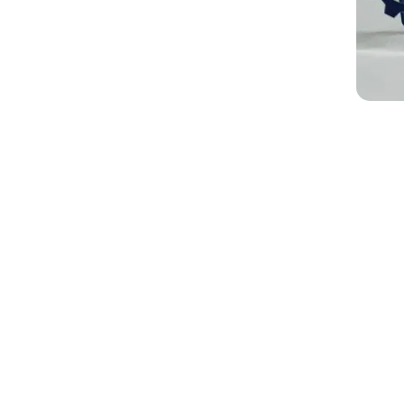
Link
Home
Editai
Notíci
Galeri
Denun
O Sind