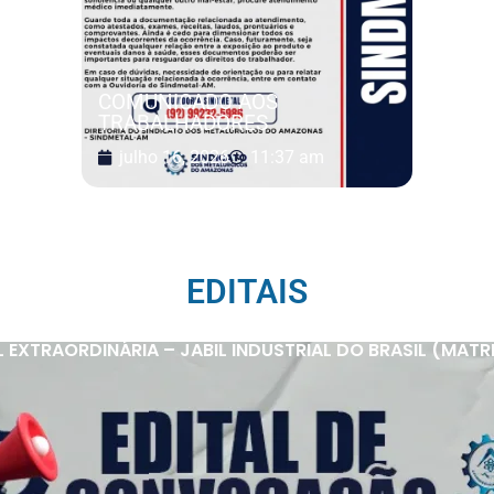
COMUNICADO AOS
TRABALHADORES
julho 16, 2026
11:37 am
EDITAIS
XTRAORDINÁRIA – JABIL INDUSTRIAL DO BRASIL (MATRIZ 