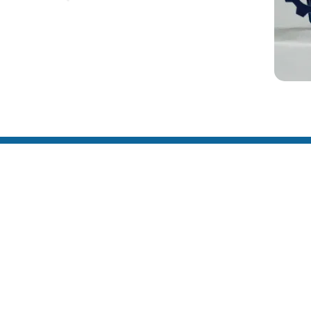
Link
Home
Editai
Notíci
Galeri
Denun
O Sind