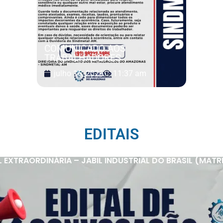
COMUNICADO AOS
TRABALHADORES
julho 16, 2026
11:37 am
EDITAIS
XTRAORDINÁRIA – JABIL INDUSTRIAL DO BRASIL (MATRIZ 