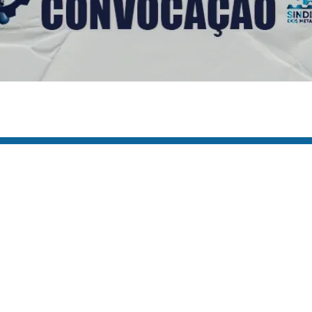
s Úteis
Contato
(92) 3307-4443
s
(92) 3307-4336
as
a
Endereço: Av. Duque de C
cie Aqui
958 - Praça 14 de Janeiro,
icato
Manaus - AM, 69020-141