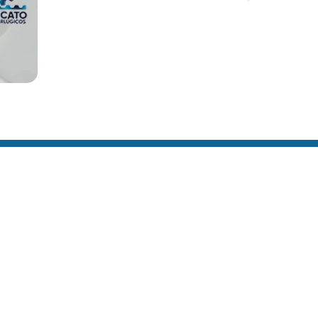
Localização
axias,