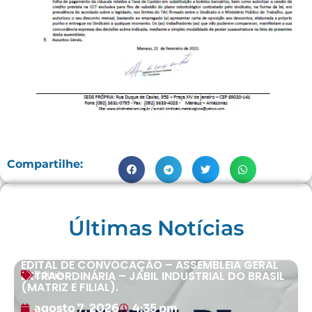
Compartilhe:
Últimas Notícias
EDITAL DE CONVOCAÇÃO – ASSEMBLEIA GERAL
EXTRAORDINÁRIA – JABIL INDUSTRIAL DO BRASIL
Editais
(MATRIZ E FILIAL).
agosto 7, 2026
4:35 pm