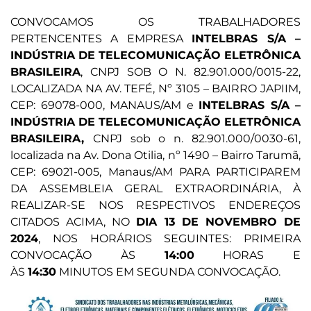
CONVOCAMOS OS TRABALHADORES
PERTENCENTES A EMPRESA
INTELBRAS S/A –
INDÚSTRIA DE TELECOMUNICAÇÃO ELETRÔNICA
BRASILEIRA
, CNPJ SOB O N. 82.901.000/0015-22,
LOCALIZADA NA AV. TEFÉ, Nº 3105 – BAIRRO JAPIIM,
CEP: 69078-000, MANAUS/AM e
INTELBRAS S/A –
INDÚSTRIA DE TELECOMUNICAÇÃO ELETRÔNICA
BRASILEIRA,
CNPJ sob o n. 82.901.000/0030-61,
localizada na Av. Dona Otilia, nº 1490 – Bairro Tarumã,
CEP: 69021-005, Manaus/AM PARA PARTICIPAREM
DA ASSEMBLEIA GERAL EXTRAORDINÁRIA, À
REALIZAR-SE NOS RESPECTIVOS ENDEREÇOS
CITADOS ACIMA, NO
DIA 13 DE NOVEMBRO DE
2024
, NOS HORÁRIOS SEGUINTES: PRIMEIRA
CONVOCAÇÃO ÀS
14:00
HORAS E
ÀS
14:30
MINUTOS EM SEGUNDA CONVOCAÇÃO.