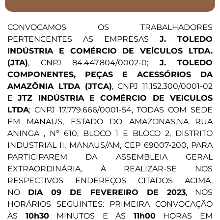
CONVOCAMOS OS TRABALHADORES
PERTENCENTES AS EMPRESAS
J. TOLEDO
INDÚSTRIA E COMÉRCIO DE VEÍCULOS LTDA.
(JTA)
, CNPJ 84.447.804/0002-0;
J. TOLEDO
COMPONENTES, PEÇAS E ACESSÓRIOS DA
AMAZÔNIA LTDA (JTCA)
, CNPJ 11.152.300/0001-02
E
JTZ INDÚSTRIA E COMÉRCIO DE VEICULOS
LTDA
; CNPJ 17.779.666/0001-54, TODAS COM SEDE
EM MANAUS, ESTADO DO AMAZONAS,NA RUA
ANINGA , Nº 610, BLOCO 1 E BLOCO 2, DISTRITO
INDUSTRIAL II, MANAUS/AM, CEP 69007-200, PARA
PARTICIPAREM DA ASSEMBLEIA GERAL
EXTRAORDINÁRIA, À REALIZAR-SE NOS
RESPECTIVOS ENDEREÇOS CITADOS ACIMA,
NO
DIA 09 DE FEVEREIRO DE 2023
, NOS
HORÁRIOS SEGUINTES: PRIMEIRA CONVOCAÇÃO
ÀS
10h30
MINUTOS E ÀS
11h00
HORAS EM