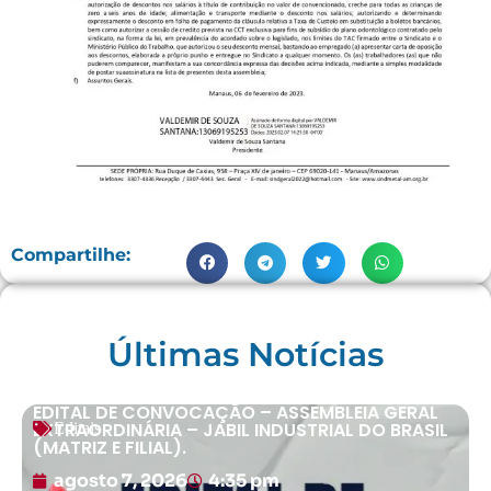
Compartilhe:
Últimas Notícias
EDITAL DE CONVOCAÇÃO – ASSEMBLEIA GERAL
EXTRAORDINÁRIA – JABIL INDUSTRIAL DO BRASIL
Editais
(MATRIZ E FILIAL).
agosto 7, 2026
4:35 pm