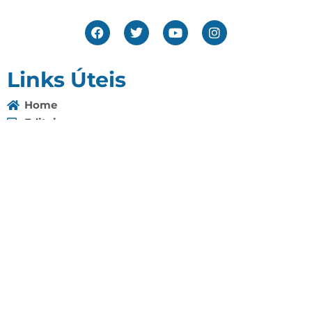
Links Úteis
Home
Editais
Notícias
Galeria
Denuncie Aqui
O Sindicato
Clube
Contato
(92) 3307-4443
(92) 3307-4336