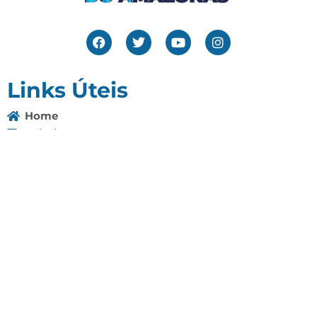
Links Úteis
Home
Editais
Notícias
Galeria
Denuncie Aqui
O Sindicato
Clube
Contato
(92) 3307-4443