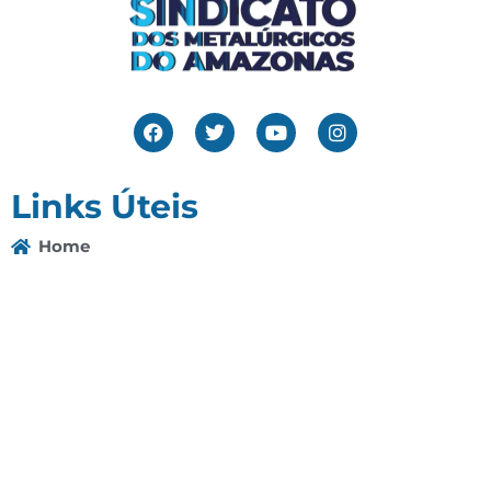
Links Úteis
Home
Editais
Notícias
Galeria
Denuncie Aqui
O Sindicato
Clube
Contato