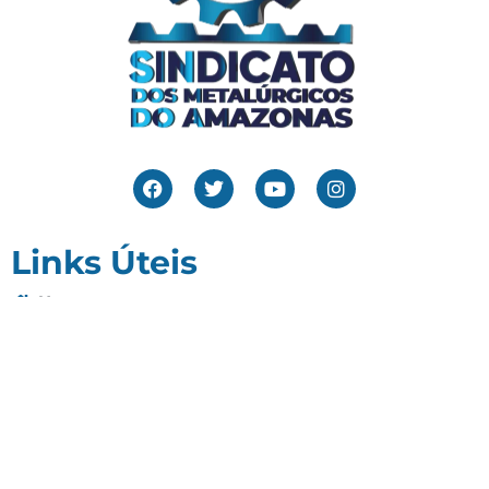
Links Úteis
Home
Editais
Notícias
Galeria
Denuncie Aqui
O Sindicato
Clube