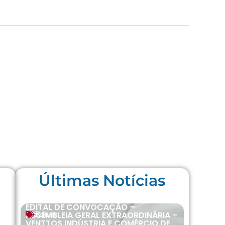
Últimas Notícias
EDITAL DE CONVOCAÇÃO –
ASSEMBLEIA GERAL EXTRAORDINÁRIA –
Editais
VENTTOS INDÚSTRIA E COMÉRCIO DE