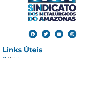
Links Úteis
Home
Editais
Notícias
Galeria
Denuncie Aqui
O Sindicato
Clube