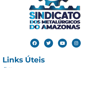
Links Úteis
Home
Editais
Notícias
Galeria
Denuncie Aqui
O Sindicato
Clube