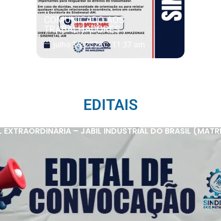
COMUNICADO AOS
TRABALHADORES
julho 16, 2026
11:37 am
EDITAIS
XTRAORDINÁRIA – JABIL INDUSTRIAL DO BRASIL (MATRIZ 