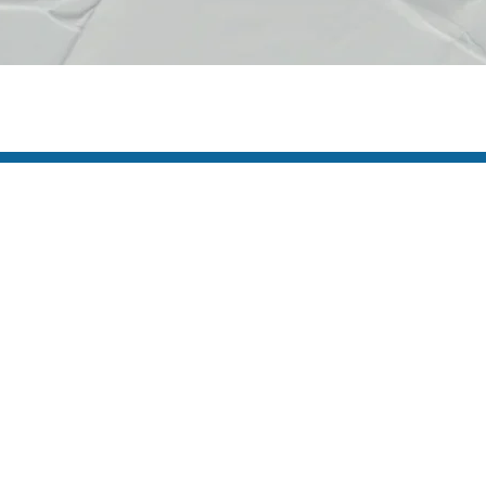
s Úteis
Contato
(92) 3307-4443
s
(92) 3307-4336
as
a
Endereço: Av. Duque de C
cie Aqui
958 - Praça 14 de Janeiro,
icato
Manaus - AM, 69020-141