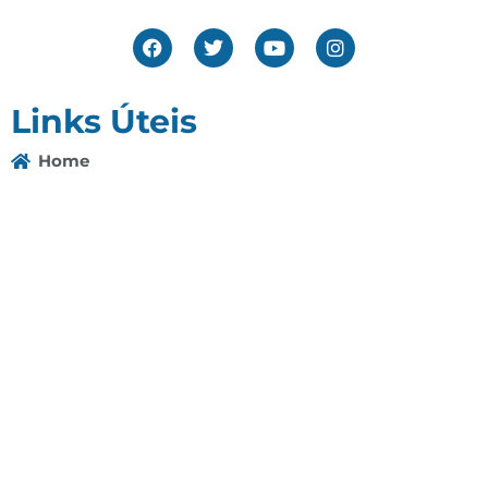
Links Úteis
Home
Editais
Notícias
Galeria
Denuncie Aqui
O Sindicato
Clube
Contato
(92) 3307-4443
(92) 3307-4336