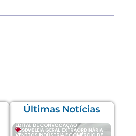
Últimas Notícias
EDITAL DE CONVOCAÇÃO –
ASSEMBLEIA GERAL EXTRAORDINÁRIA –
Editais
VENTTOS INDÚSTRIA E COMÉRCIO DE