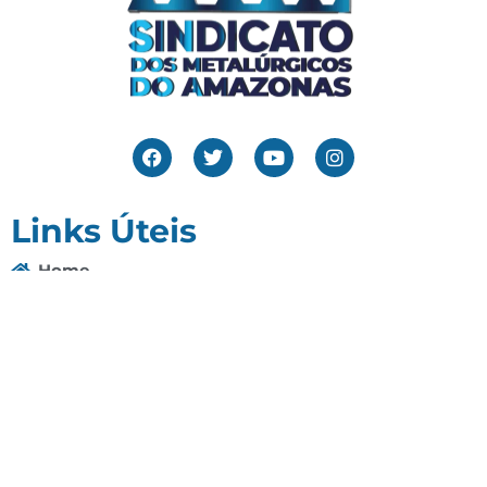
Links Úteis
Home
Editais
Notícias
Galeria
Denuncie Aqui
O Sindicato
Clube