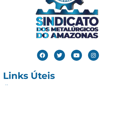
Links Úteis
Home
Editais
Notícias
Galeria
Denuncie Aqui
O Sindicato
Clube