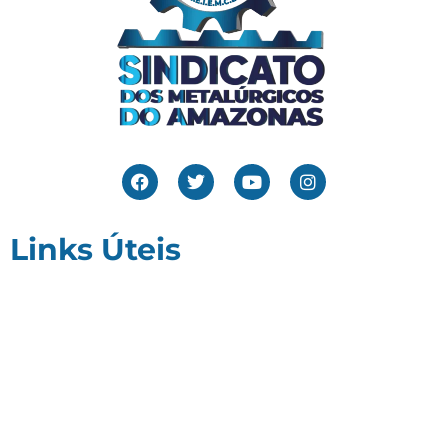
Links Úteis
Home
Editais
Notícias
Galeria
Denuncie Aqui
O Sindicato
Clube