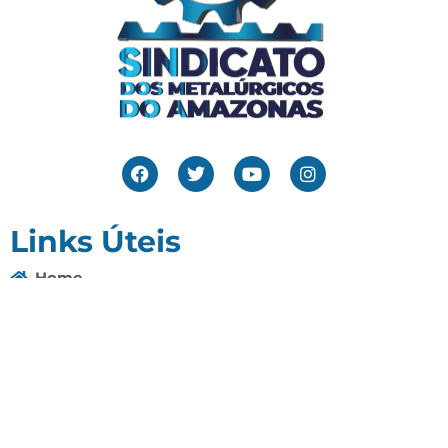
Links Úteis
Home
Editais
Notícias
Galeria
Denuncie Aqui
O Sindicato
Clube