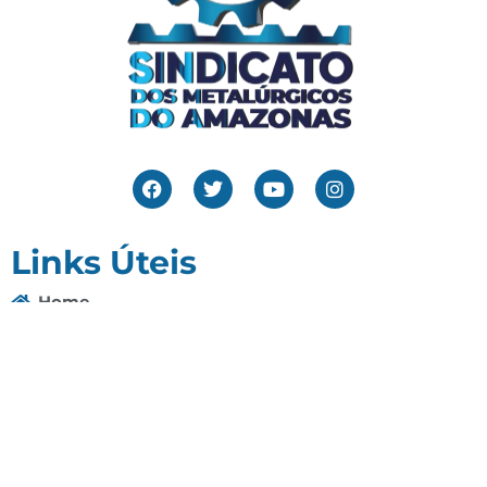
Links Úteis
Home
Editais
Notícias
Galeria
Denuncie Aqui
O Sindicato
Clube