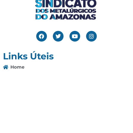
Links Úteis
Home
Editais
Notícias
Galeria
Denuncie Aqui
O Sindicato
Clube
Contato