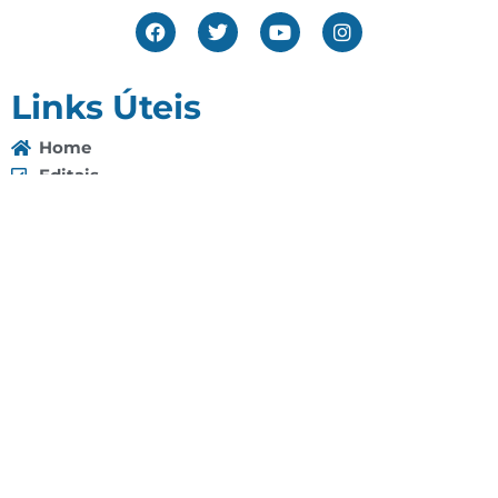
Links Úteis
Home
Editais
Notícias
Galeria
Denuncie Aqui
O Sindicato
Clube
Contato
(92) 3307-4443
(92) 3307-4336