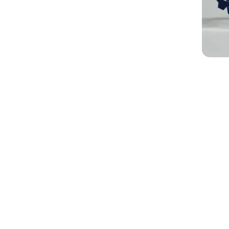
Link
Home
Editai
Notíci
Galeri
Denun
O Sind