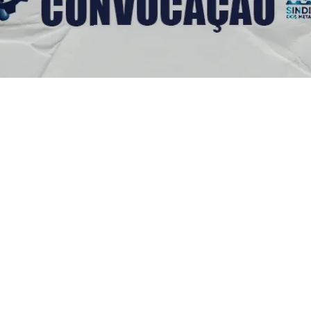
s Úteis
Contato
(92) 3307-4443
s
(92) 3307-4336
as
a
Endereço: Av. Duque de C
cie Aqui
958 - Praça 14 de Janeiro,
icato
Manaus - AM, 69020-141