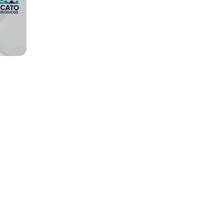
Localização
axias,