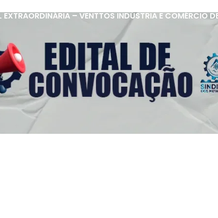
 EXTRAORDINÁRIA – VENTTOS INDÚSTRIA E COMÉRCIO D
s Úteis
Contato