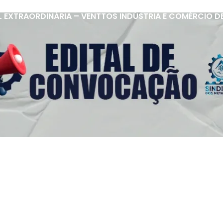
 EXTRAORDINÁRIA – VENTTOS INDÚSTRIA E COMÉRCIO D
s Úteis
Contato