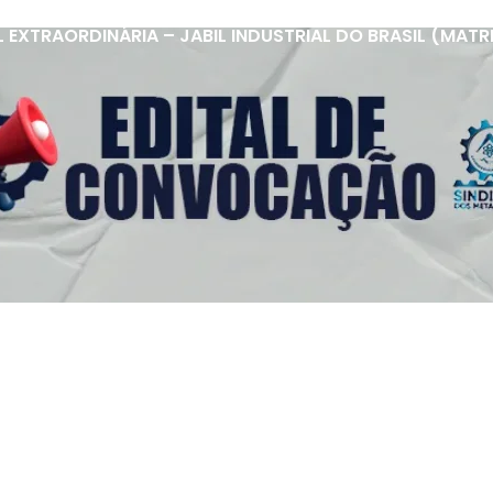
XTRAORDINÁRIA – JABIL INDUSTRIAL DO BRASIL (MATRIZ 
s Úteis
Contato