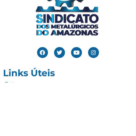
Links Úteis
Home
Editais
Notícias
Galeria
Denuncie Aqui
O Sindicato
Clube