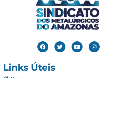
Links Úteis
Home
Editais
Notícias
Galeria
Denuncie Aqui
O Sindicato
Clube