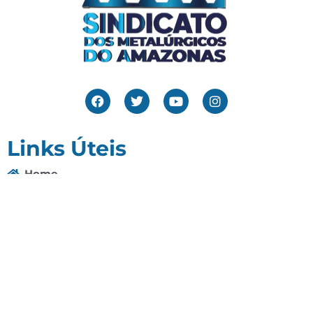
Links Úteis
Home
Editais
Notícias
Galeria
Denuncie Aqui
O Sindicato
Clube